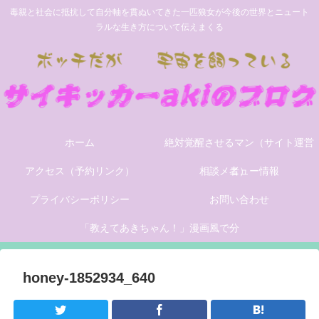
毒親と社会に抵抗して自分軸を貫ぬいてきた一匹狼女が今後の世界とニュート
ラルな生き方について伝えまくる
ホーム
絶対覚醒させるマン（サイト運営
アクセス（予約リンク）
相談メニュー情報
者）
プライバシーポリシー
お問い合わせ
「教えてあきちゃん！」漫画風で分
かりやすく世の中の問題を解説する
honey-1852934_640
サイトができました。