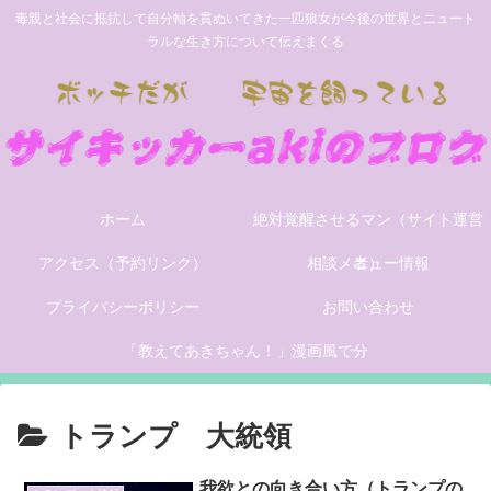
毒親と社会に抵抗して自分軸を貫ぬいてきた一匹狼女が今後の世界とニュート
ラルな生き方について伝えまくる
ホーム
絶対覚醒させるマン（サイト運営
アクセス（予約リンク）
相談メニュー情報
者）
プライバシーポリシー
お問い合わせ
「教えてあきちゃん！」漫画風で分
かりやすく世の中の問題を解説する
トランプ 大統領
サイトができました。
我欲との向き合い方（トランプの